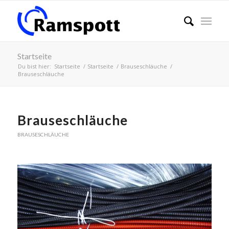
Startseite
Du bist hier:
Startseite
/
Startseite
/
Brauseschläuche
/
Brauseschläuche
Brauseschläuche
BRAUSESCHLÄUCHE