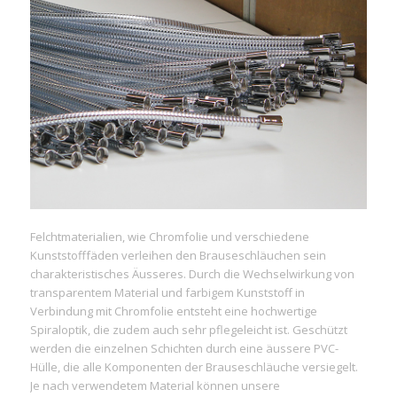
Felchtmaterialien, wie Chromfolie und verschiedene
Kunststofffäden verleihen den Brauseschläuchen sein
charakteristisches Äusseres. Durch die Wechselwirkung von
transparentem Material und farbigem Kunststoff in
Verbindung mit Chromfolie entsteht eine hochwertige
Spiraloptik, die zudem auch sehr pflegeleicht ist. Geschützt
werden die einzelnen Schichten durch eine äussere PVC-
Hülle, die alle Komponenten der Brauseschläuche versiegelt.
Je nach verwendetem Material können unsere