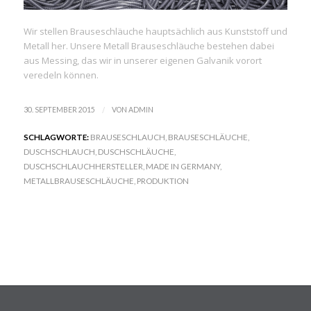
Wir stellen Brauseschläuche hauptsächlich aus Kunststoff und
Metall her. Unsere Metall Brauseschläuche bestehen dabei
aus Messing, das wir in unserer eigenen Galvanik vorort
veredeln können.
/
30. SEPTEMBER 2015
VON
ADMIN
SCHLAGWORTE:
BRAUSESCHLAUCH
,
BRAUSESCHLÄUCHE
,
DUSCHSCHLAUCH
,
DUSCHSCHLÄUCHE
,
DUSCHSCHLAUCHHERSTELLER
,
MADE IN GERMANY
,
METALLBRAUSESCHLÄUCHE
,
PRODUKTION