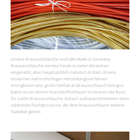
Unsere Brauseschläuche sind alle Made in Germany.
Brauseschläuche werden heute in vielen Bereichen
eingesetzt, aber hauptsächlich natürlich im Bad. Unsere
modernen mehrschichtigen Herstellungsverfahren
ermöglichen eine große Vielfalt an Brauseschlauch Designs.
Dabei ist ein dünner Kunststoffschlauch im Inneren die Basis
für solide Brauseschläuche. Darauf aufbauend kommen dann
zahlreiche Flechtprozesse, die dem Brauseschlauch weitere
Stabilität geben.