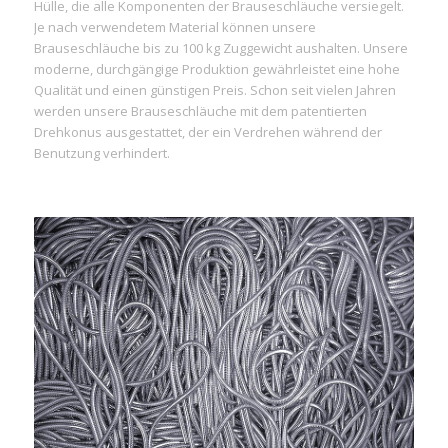
Hülle, die alle Komponenten der Brauseschläuche versiegelt.
Je nach verwendetem Material können unsere
Brauseschläuche bis zu 100 kg Zuggewicht aushalten. Unsere
moderne, durchgängige Produktion gewährleistet eine hohe
Qualität und einen günstigen Preis. Schon seit vielen Jahren
werden unsere Brauseschläuche mit dem patentierten
Drehkonus ausgestattet, der ein Verdrehen während der
Benutzung verhindert.