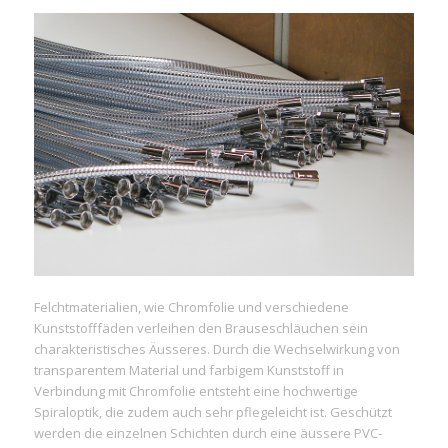
Felchtmaterialien, wie Chromfolie und verschiedene
Kunststofffäden verleihen den Brauseschläuchen sein
charakteristisches Äusseres. Durch die Wechselwirkung von
transparentem Material und farbigem Kunststoff in
Verbindung mit Chromfolie entsteht eine hochwertige
Spiraloptik, die zudem auch sehr pflegeleicht ist. Geschützt
werden die einzelnen Schichten durch eine äussere PVC-