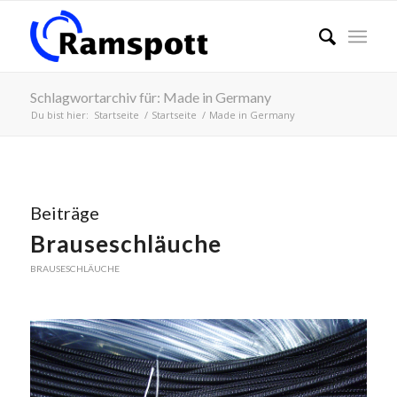
Schlagwortarchiv für: Made in Germany
Du bist hier:
Startseite
/
Startseite
/
Made in Germany
Beiträge
Brauseschläuche
BRAUSESCHLÄUCHE