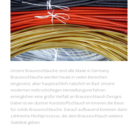
Unsere Brauseschläuche sind alle Made in Germany.
Brauseschläuche werden heute in vielen Bereichen
eingesetzt, aber hauptsächlich natürlich im Bad. Unsere
modernen mehrschichtigen Herstellungsverfahren
ermöglichen eine große Vielfalt an Brauseschlauch Designs.
Dabei ist ein dünner Kunststoffschlauch im Inneren die Basis
für solide Brauseschläuche. Darauf aufbauend kommen dann
zahlreiche Flechtprozesse, die dem Brauseschlauch weitere
Stabilität geben.