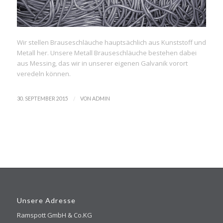
Wir stellen Brauseschläuche hauptsächlich aus Kunststoff und
Metall her. Unsere Metall Brauseschläuche bestehen dabei
aus Messing, das wir in unserer eigenen Galvanik vorort
veredeln können.
/
30. SEPTEMBER 2015
VON
ADMIN
Unsere Adresse
Ramspott GmbH & Co.KG