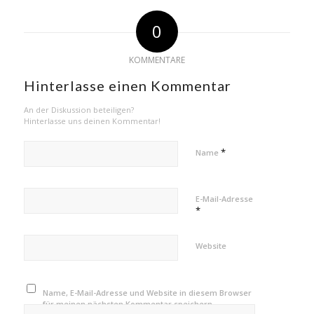
0
KOMMENTARE
Hinterlasse einen Kommentar
An der Diskussion beteiligen?
Hinterlasse uns deinen Kommentar!
*
Name
E-Mail-Adresse
*
Website
Name, E-Mail-Adresse und Website in diesem Browser
für meinen nächsten Kommentar speichern.