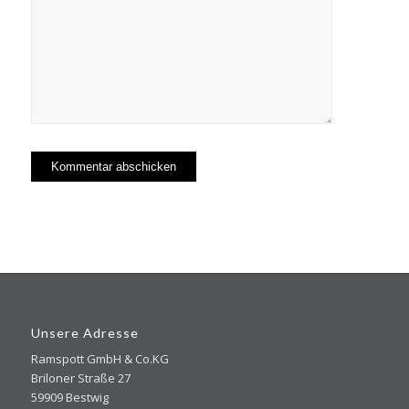
Unsere Adresse
Ramspott GmbH & Co.KG
Briloner Straße 27
59909 Bestwig