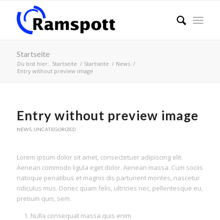
Startseite
Du bist hier:
Startseite
/
Startseite
/
News
/
Entry without preview image
Entry without preview image
NEWS
,
UNCATEGORIZED
Lorem ipsum dolor sit amet, consectetuer adipiscing elit.
Aenean commodo ligula eget dolor. Aenean massa. Cum sociis
natoque penatibus et magnis dis parturient montes, nascetur
ridiculus mus. Donec quam felis, ultricies nec, pellentesque eu,
pretium quis, sem.
Nulla consequat massa quis enim.